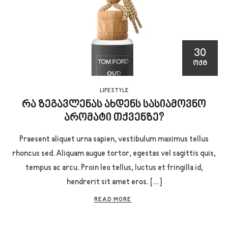
30
ᲝᲥᲢ
LIFE STYLE
რა ზეგავლენას ახდენს სასიამოვნო
არომატი თქვენზე?
Praesent aliquet urna sapien, vestibulum maximus tellus
rhoncus sed. Aliquam augue tortor, egestas vel sagittis quis,
tempus ac arcu. Proin leo tellus, luctus et fringilla id,
hendrerit sit amet eros. […]
READ MORE