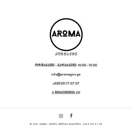
ᲙᲝᲜᲢᲐᲥᲢᲘ
ორშაბათი - პარასკევი: 10:00 - 19:00
info@aromageo.ge
+995 511 17 07 07
ა.მიცკევიჩის 29
© 2021 ᲐᲠᲝᲛᲐ. ᲧᲕᲔᲚᲐ ᲣᲤᲚᲔᲑᲐ ᲓᲐᲪᲣᲚᲘᲐ CREATED BY NG