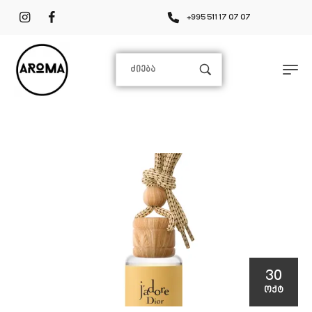
+995 511 17 07 07
30
ᲝᲥᲢ