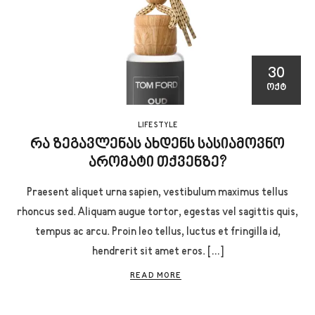
30
ᲝᲥᲢ
LIFE STYLE
რა ზეგავლენას ახდენს სასიამოვნო
არომატი თქვენზე?
Praesent aliquet urna sapien, vestibulum maximus tellus
rhoncus sed. Aliquam augue tortor, egestas vel sagittis quis,
tempus ac arcu. Proin leo tellus, luctus et fringilla id,
hendrerit sit amet eros. […]
READ MORE