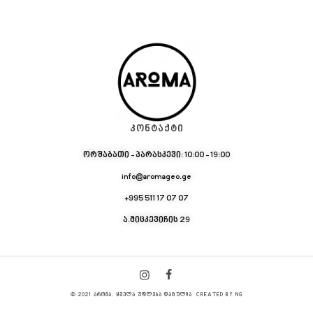
ᲙᲝᲜᲢᲐᲥᲢᲘ
ორშაბათი - პარასკევი: 10:00 - 19:00
info@aromageo.ge
+995 511 17 07 07
ა.მიცკევიჩის 29
© 2021 ᲐᲠᲝᲛᲐ. ᲧᲕᲔᲚᲐ ᲣᲤᲚᲔᲑᲐ ᲓᲐᲪᲣᲚᲘᲐ CREATED BY NG