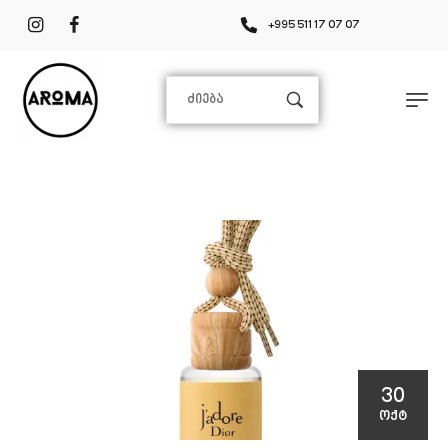
+995 511 17 07 07
30
ᲝᲥᲢ