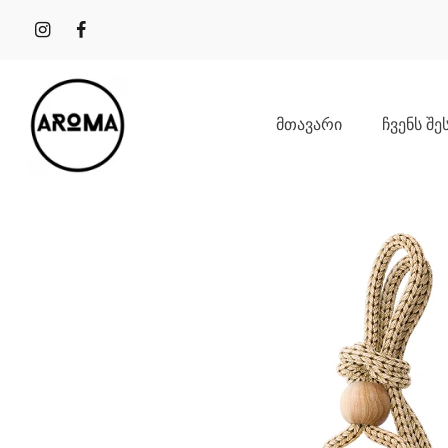
ᲛᲗᲐᲕᲐᲠᲘ
ᲩᲕᲔᲜᲡ ᲨᲔ