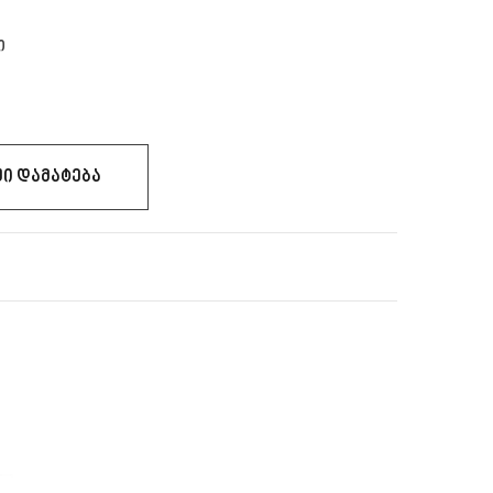
ი
Ი ᲓᲐᲛᲐᲢᲔᲑᲐ