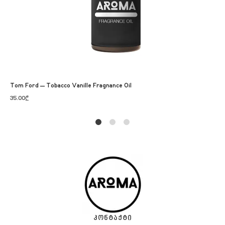
Tom Ford – Tobacco Vanille Fragnance Oil
35.00
₾
1
2
4
ᲙᲝᲜᲢᲐᲥᲢᲘ