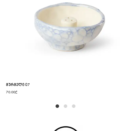
ჭურჭელი 07
70.00
₾
1
2
4