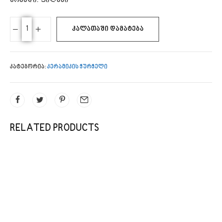
ბრენდი: ფილანი
ᲙᲐᲚᲐᲗᲐᲨᲘ ᲓᲐᲛᲐᲢᲔᲑᲐ
კატეგორია:
კერამიკის ჭურჭელი
RELATED PRODUCTS